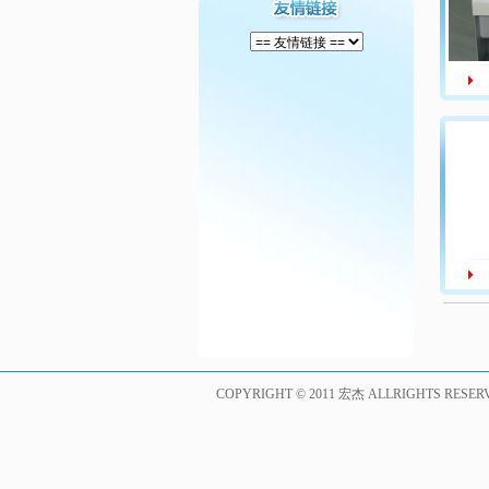
COPYRIGHT © 2011 宏杰 ALLRIGHTS RE