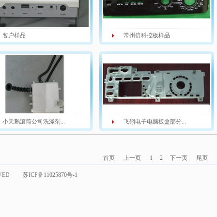
客户样品
常州倍科控板样品
小天鹅滚筒公司洗涤剂...
飞翎电子电脑板盒部分...
首页
上一页
1
2
下一页
尾页
SERVED
苏ICP备11025870号-1